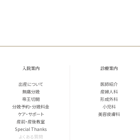
入院案内
診療案内
出産について
医師紹介
無痛分娩
産婦人科
帝王切開
形成外科
分娩予約・分娩料金
小児科
ケア・サポート
美容皮膚科
産前・産後教室
Special Thanks
よくある質問